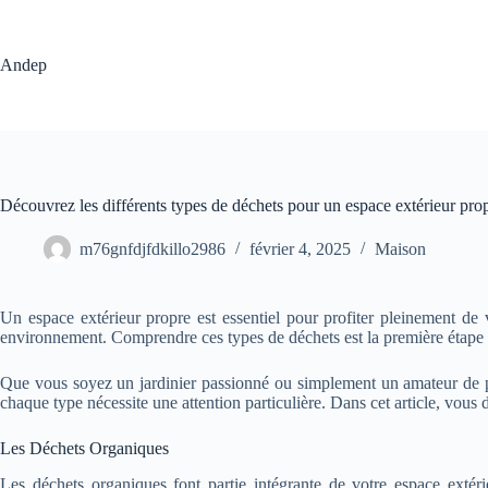
Passer
au
contenu
Andep
Découvrez les différents types de déchets pour un espace extérieur prop
m76gnfdjfdkillo2986
février 4, 2025
Maison
Un espace extérieur propre est essentiel pour profiter pleinement de 
environnement. Comprendre ces types de déchets est la première étape 
Que vous soyez un jardinier passionné ou simplement un amateur de ple
chaque type nécessite une attention particulière. Dans cet article, vous
Les Déchets Organiques
Les déchets organiques font partie intégrante de votre espace extéri