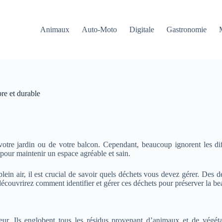
Animaux
Auto-Moto
Digitale
Gastronomie
re et durable
votre jardin ou de votre balcon. Cependant, beaucoup ignorent les dif
pour maintenir un espace agréable et sain.
in air, il est crucial de savoir quels déchets vous devez gérer. Des d
 découvrirez comment identifier et gérer ces déchets pour préserver la be
eur. Ils englobent tous les résidus provenant d’animaux et de végéta