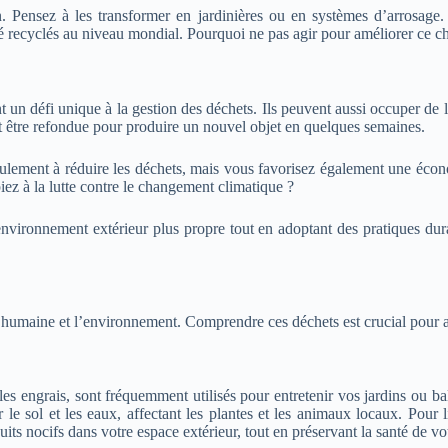
n. Pensez à les transformer en jardinières ou en systèmes d’arrosage. R
 recyclés au niveau mondial. Pourquoi ne pas agir pour améliorer ce ch
ent un défi unique à la gestion des déchets. Ils peuvent aussi occuper de 
 être refondue pour produire un nouvel objet en quelques semaines.
lement à réduire les déchets, mais vous favorisez également une écono
iez à la lutte contre le changement climatique ?
nvironnement extérieur plus propre tout en adoptant des pratiques dur
humaine et l’environnement. Comprendre ces déchets est crucial pour ass
es engrais, sont fréquemment utilisés pour entretenir vos jardins ou balc
 sol et les eaux, affectant les plantes et les animaux locaux. Pour limi
its nocifs dans votre espace extérieur, tout en préservant la santé de vot