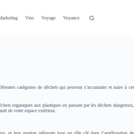
Marketing
Vins
Voyage
Voyance
férentes catégories de déchets qui peuvent s’accumuler et nuire à cet
échets organiques aux plastiques en passant par les déchets dangereux,
auté de votre espace extérieur.
ux, et leur gestion adéquate joue un rôle clé dans l’amélioration de